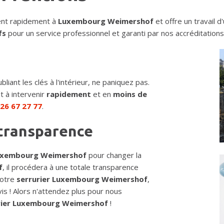
ent rapidement à
Luxembourg Weimershof
et offre un travail 
fs
pour un service professionnel et garanti par nos accréditation
bliant les clés à l'intérieur, ne paniquez pas.
t à intervenir
rapidement
et en
moins de
u
26 67 27 77
.
 transparence
Luxembourg Weimershof
pour changer la
f
, il procédera à une totale transparence
 notre
serrurier Luxembourg Weimershof
,
is ! Alors n'attendez plus pour nous
rier Luxembourg Weimershof
!