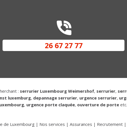
26 67 27 77
herchant :
serrurier Luxembourg Weimershof
,
serrurier
,
serr
enst luxemburg
,
depannage serrurier
,
urgence serrurier
,
urg
luxembourg
,
urgence porte claquée
,
ouverture de porte
etc.
lle de Luxembourg
|
Nos services
|
Assurances
|
Recrutement