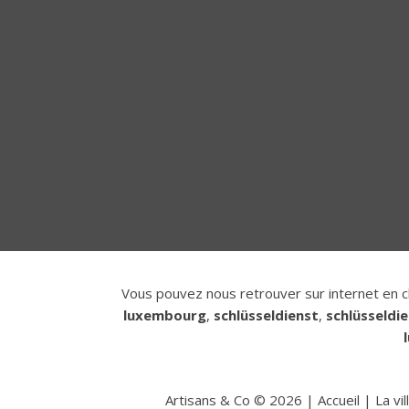
Vous pouvez nous retrouver sur internet en c
luxembourg
,
schlüsseldienst
,
schlüsseldi
Artisans & Co ©
2026
|
Accueil
|
La vi