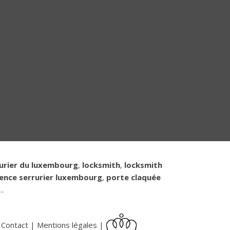
urier du luxembourg
,
locksmith
,
locksmith
ence serrurier luxembourg
,
porte claquée
..
|
Contact
|
Mentions légales
|