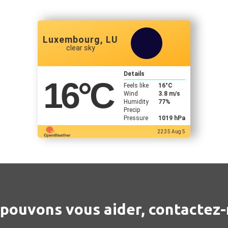
Luxembourg, LU
clear sky
Details
16
°C
Feels like
16
°C
Wind
3.8 m/s
Humidity
77%
Precip
Pressure
1019 hPa
22:35 Aug 5
pouvons vous aider, contactez-