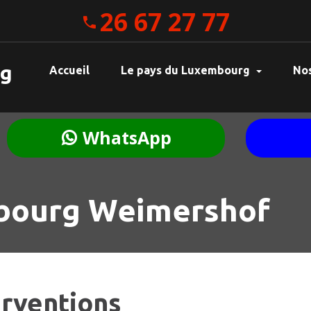
26 67 27 77
rg
Accueil
Le pays du Luxembourg
Nos
WhatsApp
mbourg Weimershof
erventions