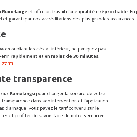
à
Rumelange
et offre un travail d'une
qualité irréprochable
. En
l et garanti par nos accréditations des plus grandes assurances.
ce
ée
en oubliant les clés à l'intérieur, ne paniquez pas.
venir
rapidement
et en
moins de 30 minutes
.
 27 77
.
ute transparence
urier Rumelange
pour changer la serrure de votre
e transparence dans son intervention et l'application
pas d'arnaque, vous payez le tarif convenu sur le
cter et profiter du savoir-faire de notre
serrurier